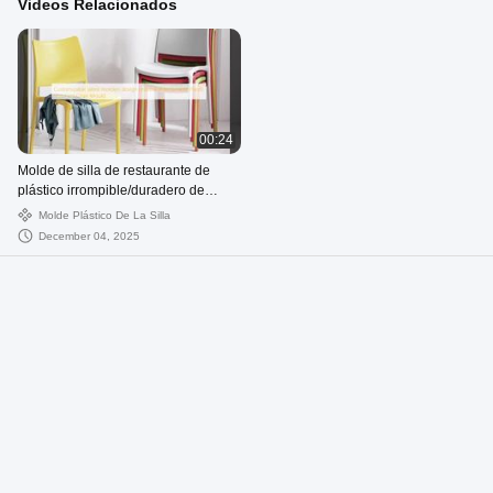
Videos Relacionados
00:24
Molde de silla de restaurante de
plástico irrompible/duradero de
diseño moderno y personalizable
Molde Plástico De La Silla
December 04, 2025