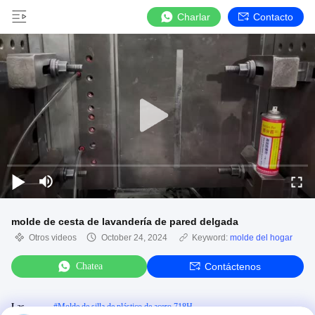
Charlar
Contacto
molde de cesta de lavandería de pared delgada
Otros videos
October 24, 2024
Keyword:
molde del hogar
Chatea
Contáctenos
Las
#
Molde de silla de plástico de acero 718H