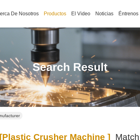
erca De Nosotros
Productos
El Video
Noticias
Éntrenos
Search Result
nufacturer
plastic Crusher Machine ]
Matc