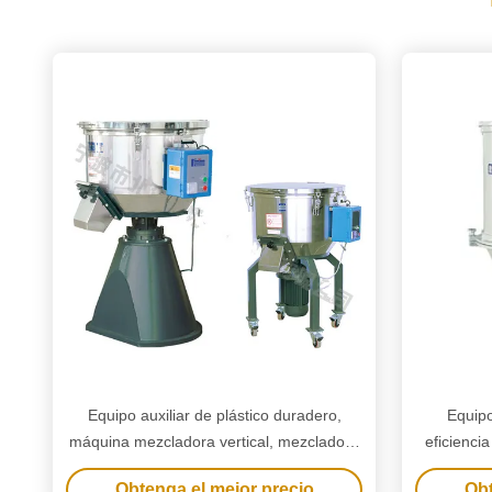
Equipo auxiliar de plástico duradero,
Equipo
máquina mezcladora vertical, mezcladora
eficienci
de color
para máq
Obtenga el mejor precio
Obt