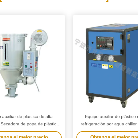
 auxiliar de plástico de alta
Equipo auxiliar de plástico 
a Secadora de popa de plástico
refrigeración por agua chiller 
uina de moldeo por inyección
encasillado para máquina d
enga el mejor precio
Obtenga el mejor pr