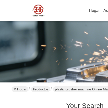
Hogar
Ac
Hogar
Productos
plastic crusher machine Online Ma
Your Search
[