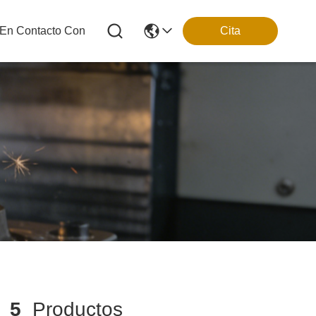
 En Contacto Con
Cita
h
5
Productos