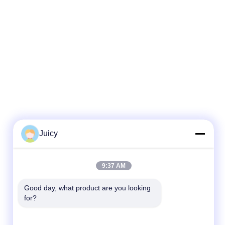
Juicy
Contacto rápido
9:37 AM
Teléfono
86-576-84903788
Good day, what product are you looking 
for?
Email
sales@hitek-pack.com