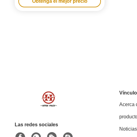
Obtenga el mejor precio
fuerte
Víncul
Acerca 
product
Las redes sociales
Noticias