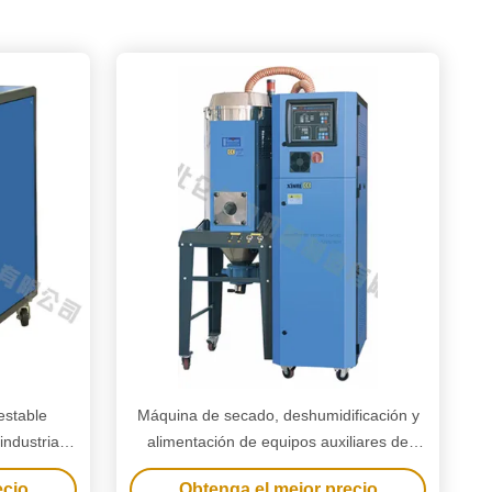
estable
Máquina de secado, deshumidificación y
industrial
alimentación de equipos auxiliares de
e moldeo
plástico 3 en 1
ecio
Obtenga el mejor precio