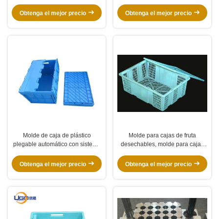
plástico
automática y corredor frío para
Libia
Obtenga el mejor precio
Obtenga el mejor precio
Molde de caja de plástico
Molde para cajas de fruta
plegable automático con sistema
desechables, molde para cajas
de enfriamiento
de plástico apilables
semiautomático
Obtenga el mejor precio
Obtenga el mejor precio