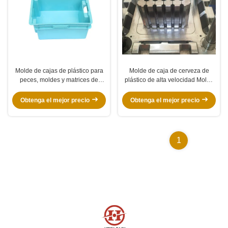
Molde de cajas de plástico para
Molde de caja de cerveza de
peces, moldes y matrices de
plástico de alta velocidad Molde
plástico
de caída automática de 0,5-1M
480 X 280 X 280 mm
Obtenga el mejor precio
Obtenga el mejor precio
1