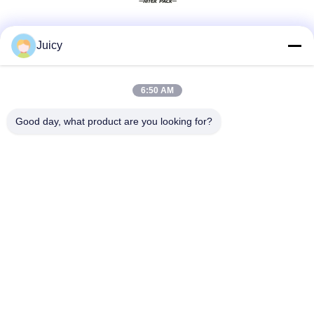
Las redes sociales
Juicy
6:50 AM
Contacto rápido
Good day, what product are you looking for?
Teléfono
86-576-84903788
Email
sales@hitek-pack.com
Dirección
26# Carretera Chaoyuan, Zona Industrial Norte, Huangyan,
Taizhou, Zhejiang, China
Políticas de privacidad
|
Mapa del Sitio