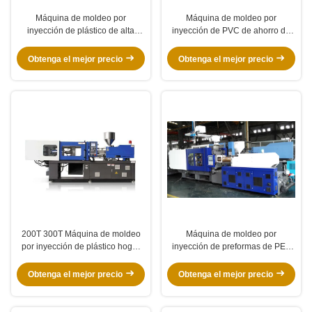
Máquina de moldeo por
Máquina de moldeo por
inyección de plástico de alta
inyección de PVC de ahorro de
velocidad para productos de
energía, Máquina de moldeo por
paredes delgadas estable
inyección horizontal
Obtenga el mejor precio
Obtenga el mejor precio
200T 300T Máquina de moldeo
Máquina de moldeo por
por inyección de plástico hogar
inyección de preformas de PET
380/50Hz 220V/60HZ
500T, Máquina para fabricar
preformas de 5 galones
Obtenga el mejor precio
Obtenga el mejor precio