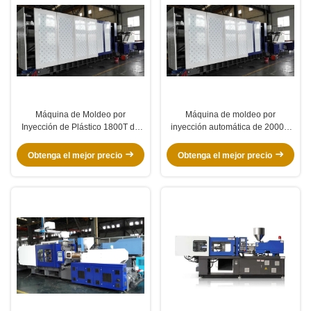
Máquina de Moldeo por
Máquina de moldeo por
Inyección de Plástico 1800T de
inyección automática de 2000T,
Dos Platinas para Ahorro de
Máquina de moldeo por
Energía para Contenedores de
inyección industrial
Obtenga el mejor precio
Obtenga el mejor precio
Basura