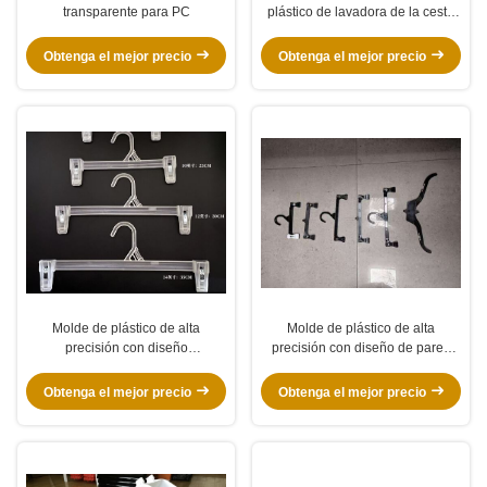
transparente para PC
plástico de lavadora de la cesta
molde con tapa
Obtenga el mejor precio
Obtenga el mejor precio
Molde de plástico de alta
Molde de plástico de alta
precisión con diseño
precisión con diseño de pared
antideslizante de pared delgada
delgada y estructura
de 12/14 pulgadas, con diseño
antideslizante para moldeo por
Obtenga el mejor precio
Obtenga el mejor precio
de longitud intercambiable de
inyección
clips