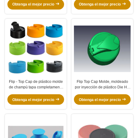
28PCO/ 30/25 Neck
Obtenga el mejor precio
Obtenga el mejor precio
Flip - Top Cap de plástico molde
Flip Top Cap Molde, moldeado
de champú tapa completamente
por inyección de plástico Die Hot
automática funcionando estable
Runner 24 cavidad
Obtenga el mejor precio
Obtenga el mejor precio