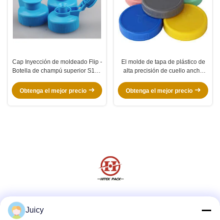
Cap Inyección de moldeado Flip -
El molde de tapa de plástico de
Botella de champú superior S136
alta precisión de cuello ancho
2738 Mecanizado de alta
tapa del frasco del frasco de frío
precisión
caliente 4 / 8 cavidad
Obtenga el mejor precio
Obtenga el mejor precio
Las redes sociales
Juicy