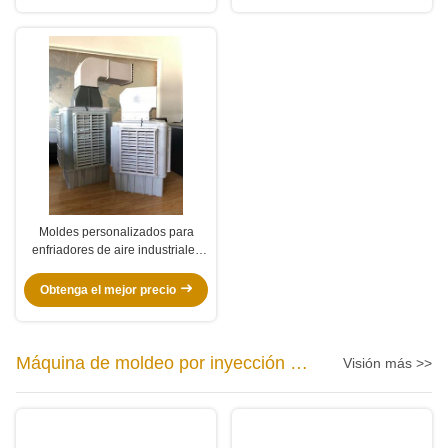
Moldes personalizados para
enfriadores de aire industriales
con más de 500.000 ciclos y
soporte CAD/CAM para moldeo
Obtenga el mejor precio
por inyección eficiente
Máquina de moldeo por inyección de
Visión más >>
plástico