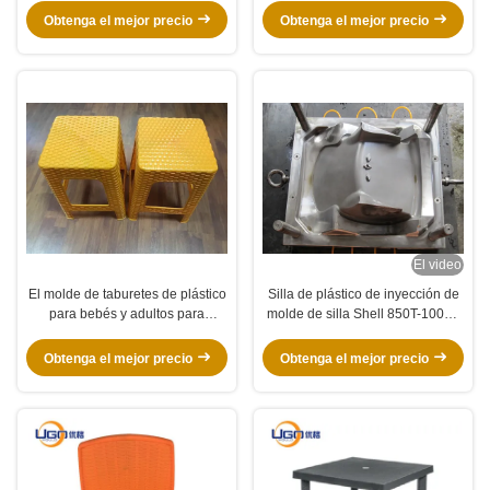
cuadrada/redonda
Obtenga el mejor precio
Obtenga el mejor precio
El video
El molde de taburetes de plástico
Silla de plástico de inyección de
para bebés y adultos para
molde de silla Shell 850T-1000T
restaurantes
ventilación de aire de precisión
Obtenga el mejor precio
Obtenga el mejor precio