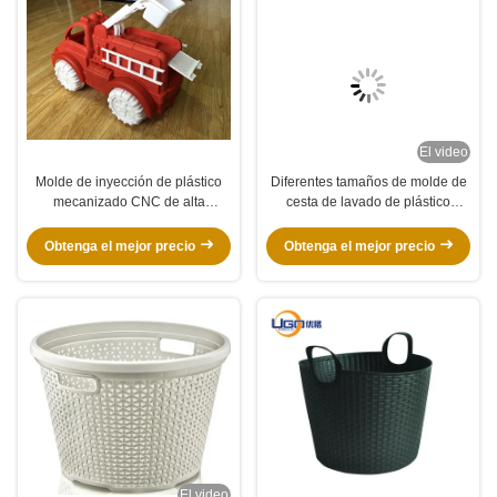
El video
Molde de inyección de plástico
Diferentes tamaños de molde de
mecanizado CNC de alta
cesta de lavado de plástico
precisión para camión de
redondo con corriente fría
bomberos de juguete y ruedas de
Obtenga el mejor precio
Obtenga el mejor precio
plástico con sistema de
enfriamiento optimizado y
número de cavidades
personalizable
El video