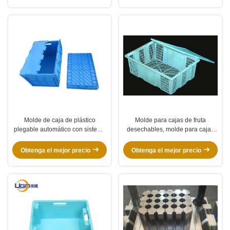
Molde de caja de plástico
Molde para cajas de fruta
plegable automático con sistema
desechables, molde para cajas
de enfriamiento
de plástico apilables
semiautomático
Obtenga el mejor precio
Obtenga el mejor precio