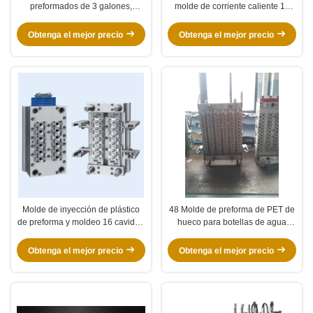
preformados de 3 galones,
molde de corriente caliente 12
moldeado de plástico
cavidad 38 gramos con S136
personalizado 4 puertas de
2738
Obtenga el mejor precio
Obtenga el mejor precio
válvula de cavidad 210 gramos
Molde de inyección de plástico
48 Molde de preforma de PET de
de preforma y moldeo 16 cavidad
hueco para botellas de agua
para botella de PET 28 cuello
mineral 30/25 Sistema de
PCO
enfriamiento
Obtenga el mejor precio
Obtenga el mejor precio