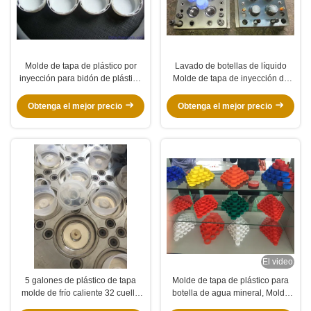
Molde de tapa de plástico por
Lavado de botellas de líquido
inyección para bidón de plástico
Molde de tapa de inyección de
PE Rendimiento estable Canal
plástico, moldeo de inyección de
caliente
tapas de botellas
Obtenga el mejor precio
Obtenga el mejor precio
El video
5 galones de plástico de tapa
Molde de tapa de plástico para
molde de frío caliente 32 cuello
botella de agua mineral, Molde
cavidad 54 Cm de alta precisión
de tapa de botella antirrobo