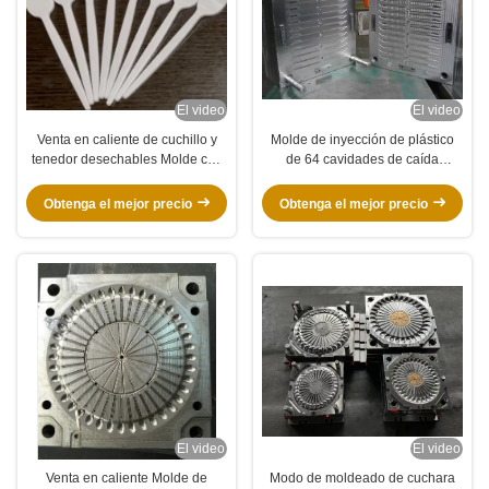
El video
El video
Venta en caliente de cuchillo y
Molde de inyección de plástico
tenedor desechables Molde con
de 64 cavidades de caída
corredor caliente/corredor frío
automática para
para PP/PS
cuchara/cuchillo/tenedor de PP
Obtenga el mejor precio
Obtenga el mejor precio
PS
El video
El video
Venta en caliente Molde de
Modo de moldeado de cuchara