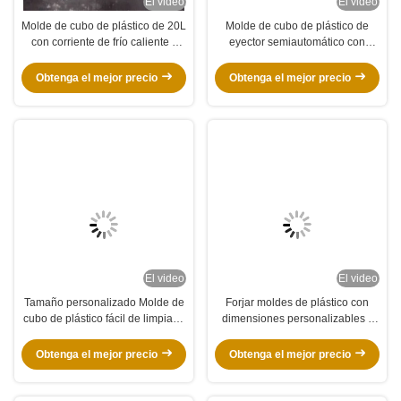
El video
El video
Molde de cubo de plástico de 20L
Molde de cubo de plástico de
con corriente de frío caliente y
eyector semiautomático con
refrigeración de cobre de berilio
dimensiones personalizables y
para cubos de tamaño
alta durabilidad para la
Obtenga el mejor precio
Obtenga el mejor precio
personalizado
producción industrial
El video
El video
Tamaño personalizado Molde de
Forjar moldes de plástico con
cubo de plástico fácil de limpiar y
dimensiones personalizables y
mantener Compatible con
alta durabilidad para la
tamaños de cubo estándar
producción industrial
Obtenga el mejor precio
Obtenga el mejor precio