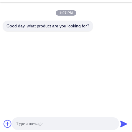
1:07 PM
Contacto rápido
Good day, what product are you looking for?
Teléfono
86-576-84903788
Email
sales@hitek-pack.com
Dirección
26# Carretera Chaoyuan, Zona Industrial Norte, Huangyan,
Taizhou, Zhejiang, China
Políticas de privacidad
|
Mapa del Sitio
Buena calidad de China Molde plástico de la silla Proveedor. © de
Copyright 2019-2026 TAIZHOU HITEK MOULD CO., LTD . Todos
los derechos reservados.