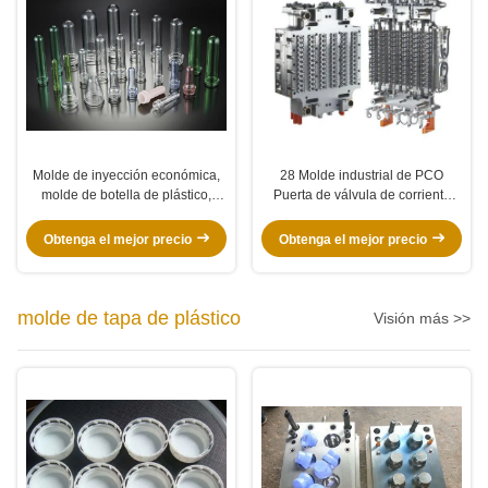
Molde de inyección económica,
28 Molde industrial de PCO
molde de botella de plástico,
Puerta de válvula de corriente
corredor caliente, autobloqueo,
caliente 2-72 cavidad para
16 cavidades
botella de agua mineral
Obtenga el mejor precio
Obtenga el mejor precio
molde de tapa de plástico
Visión más >>