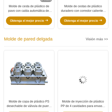
Molde de cesta de plástico de
Molde de cestas de plástico
pavo con caída automática del
duradero con corredor caliente y
corredor en frío y tiempo de ciclo
material P20 para aplicaciones
de 35 segundos para la cesta de
domésticas de caída automática
Obtenga el mejor precio
Obtenga el mejor precio
ropa
Molde de pared delgada
Visión más >>
Molde de copa de plástico PS
Molde de inyección de plástico
desechable de válvula de puerta
PP de 4 cavidades para envases
de corriente caliente de pared
de alimentos de plástico de pared