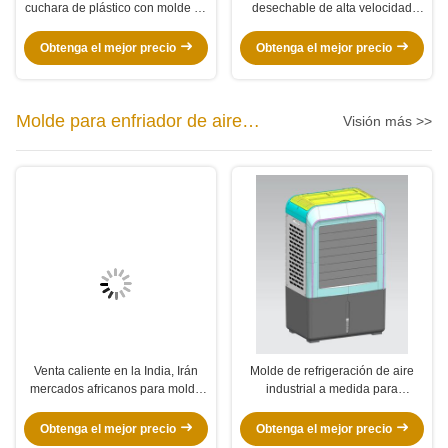
cuchara de plástico con molde de
desechable de alta velocidad
cubiertos de plástico de opción
para PP/PS 64cavidades
para correr en caliente o en frío
Obtenga el mejor precio
Obtenga el mejor precio
Molde para enfriador de aire
Visión más >>
industrial
Venta caliente en la India, Irán
Molde de refrigeración de aire
mercados africanos para molde
industrial a medida para
de refrigeración de aire industrial
moldeado de inyección eficiente
de diferentes capacidades con
Obtenga el mejor precio
Obtenga el mejor precio
diseño completo