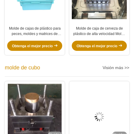
Molde de cajas de plástico para
Molde de caja de cerveza de
peces, moldes y matrices de
plástico de alta velocidad Molde
plástico
de caída automática de 0,5-1M
480 X 280 X 280 mm
Obtenga el mejor precio
Obtenga el mejor precio
molde de cubo
Visión más >>