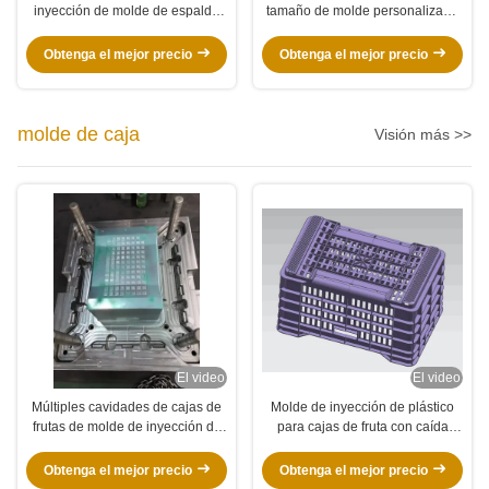
inyección de molde de espalda
tamaño de molde personalizado
con piernas de aluminio silla de
con tiempo de ciclo de 45-60s y
oficina
500.000 ~ 1.000,000 Vida útil del
Obtenga el mejor precio
Obtenga el mejor precio
molde
molde de caja
Visión más >>
El video
El video
Múltiples cavidades de cajas de
Molde de inyección de plástico
frutas de molde de inyección de
para cajas de fruta con caída
plástico
automática y corredor frío para
Libia
Obtenga el mejor precio
Obtenga el mejor precio