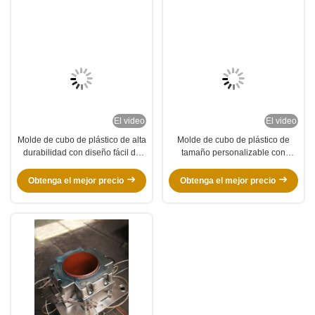
El video
El video
Molde de cubo de plástico de alta
Molde de cubo de plástico de
durabilidad con diseño fácil de
tamaño personalizable con
limpiar y mantener y tamaño
tecnología de corrimiento en
personalizable para uso
caliente para una alta durabilidad
Obtenga el mejor precio
Obtenga el mejor precio
industrial
y un llenado uniforme del molde