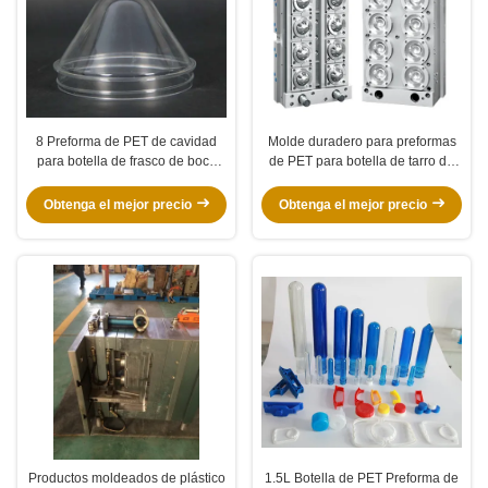
8 Preforma de PET de cavidad
Molde duradero para preformas
para botella de frasco de boca
de PET para botella de tarro de
ancha de 80 mm Corredor frío
cuello ancho de 100 mm, base de
cola larga
molde de acero P20
Obtenga el mejor precio
Obtenga el mejor precio
Productos moldeados de plástico
1.5L Botella de PET Preforma de