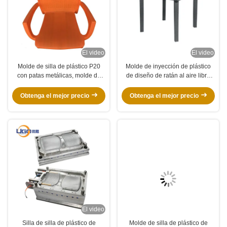
El video
El video
Molde de silla de plástico P20
Molde de inyección de plástico
con patas metálicas, molde de
de diseño de ratán al aire libre
silla de oficina, tiempo de ciclo
con corredor de frío de 2
45-60s
cavidades para mesa cuadrada
Obtenga el mejor precio
Obtenga el mejor precio
El video
Silla de silla de plástico de
Molde de silla de plástico de