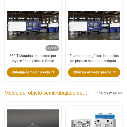
El video
650 T Máquina de moldeo por
El ahorro energético de botellas
inyección de plástico Servo
de plástico moldeado máquina
sistema para la cesta de la caja
Servo sistema para la silla 800T
termoplástico
Obtenga el mejor precio
Obtenga el mejor precio
Molde del objeto semitrabajado del
Visión más >>
ANIMAL DOMÉSTICO