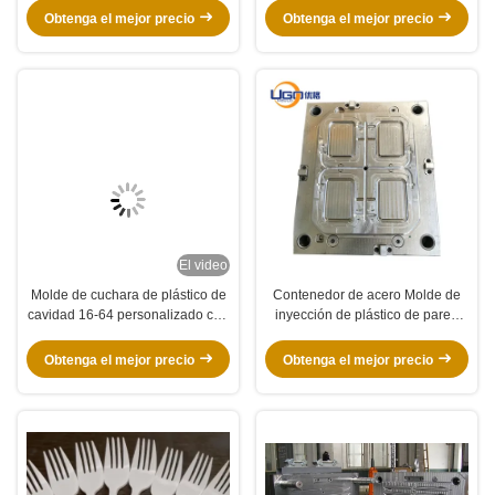
delgada
delgada con tamaño
Obtenga el mejor precio
Obtenga el mejor precio
personalizado
El video
Molde de cuchara de plástico de
Contenedor de acero Molde de
cavidad 16-64 personalizado con
inyección de plástico de pared
opción de funcionamiento en
delgada Contenedor de plástico
caliente / frío y acero S136 para
para alimentos
Obtenga el mejor precio
Obtenga el mejor precio
producción de alta velocidad