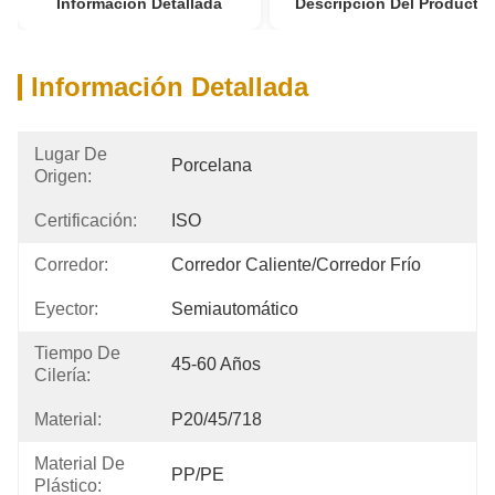
Información Detallada
Descripción Del Producto
Información Detallada
Lugar De
Porcelana
Origen:
Certificación:
ISO
Corredor:
Corredor Caliente/corredor Frío
Eyector:
Semiautomático
Tiempo De
45-60 Años
Cilería:
Material:
P20/45/718
Material De
PP/PE
Plástico: