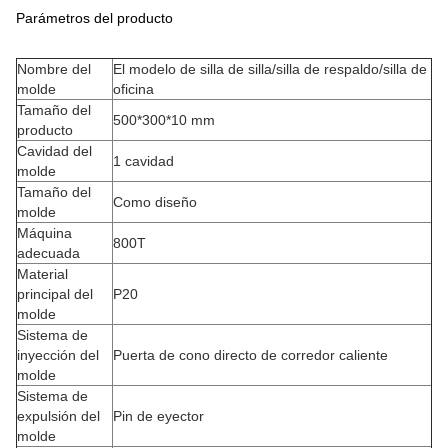
Parámetros del producto
Nombre del
El modelo de silla de silla/silla de respaldo/silla de
molde
oficina
Tamaño del
500*300*10 mm
producto
Cavidad del
1 cavidad
molde
Tamaño del
Como diseño
molde
Máquina
800T
adecuada
Material
principal del
P20
molde
Sistema de
inyección del
Puerta de cono directo de corredor caliente
molde
Sistema de
expulsión del
Pin de eyector
molde