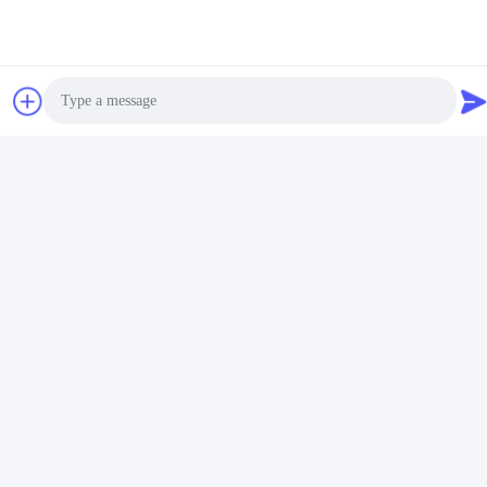
Las Etiquetas:
Molde Del Moldeo A Presión
Prototipo Y Molde De Plástico
Photo
Dados Y Moldes Plásticos
Video Call
Audio Call
Productos Relacionados