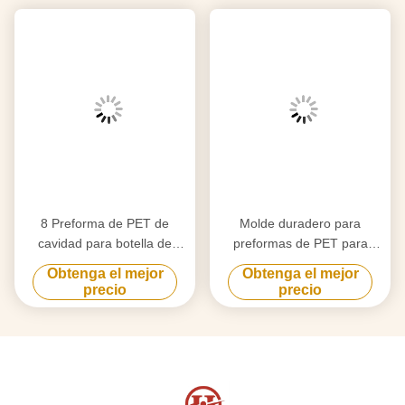
8 Preforma de PET de
Molde duradero para
cavidad para botella de
preformas de PET para
frasco de boca ancha de 80
botella de tarro de cuello
Obtenga el mejor
Obtenga el mejor
mm Corredor frío cola larga
ancho de 100 mm, base de
precio
precio
molde de acero P20