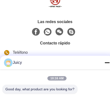
Las redes sociales
Contacto rápido
Teléfono
86-576-84903788
Juicy
Email
sales@hitek-pack.com
10:16 AM
Dirección
Good day, what product are you looking for?
26# Carretera Chaoyuan, Zona Industrial Norte, Huangyan,
Taizhou, Zhejiang, China