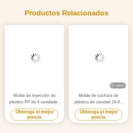
Productos Relacionados
El video
Molde de inyección de
Molde de cuchara de
plástico PP de 4 cavidades
plástico de cavidad 16-64
para envases de alimentos
personalizado con opción de
Obtenga el mejor
Obtenga el mejor
de plástico de pared delgada
funcionamiento en caliente /
precio
precio
con tamaño personalizado
frío y acero S136 para
producción de alta velocidad