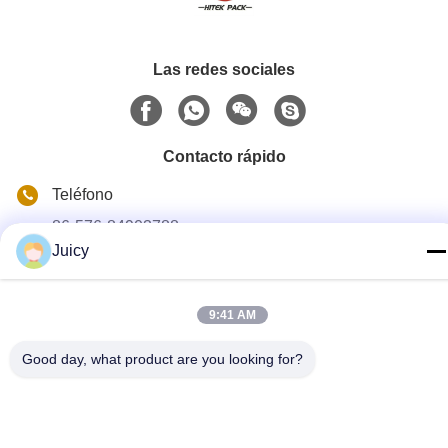
Las redes sociales
Contacto rápido
Teléfono
86-576-84903788
Juicy
Email
sales@hitek-pack.com
9:41 AM
Dirección
Good day, what product are you looking for?
26# Carretera Chaoyuan, Zona Industrial Norte, Huangyan,
Taizhou, Zhejiang, China
Políticas de privacidad
|
Mapa del Sitio