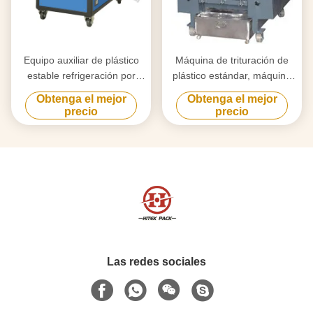
Equipo auxiliar de plástico
Máquina de trituración de
estable refrigeración por
plástico estándar, máquina
agua chiller industrial
de trituración de botellas
Obtenga el mejor
Obtenga el mejor
encasillado para máquina de
pequeñas Fuerza de
precio
precio
moldeo
trituración fuerte
Las redes sociales